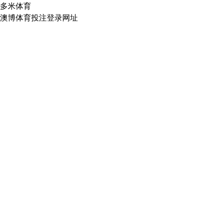
多米体育
澳博体育投注登录网址