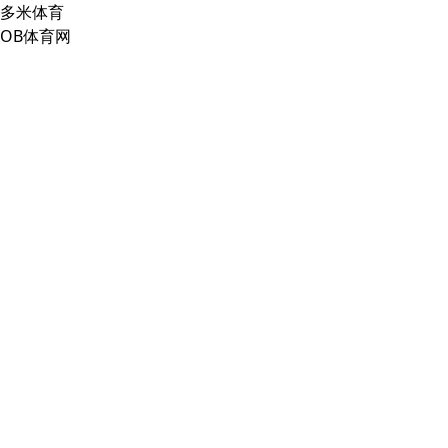
多米体育
OB体育网