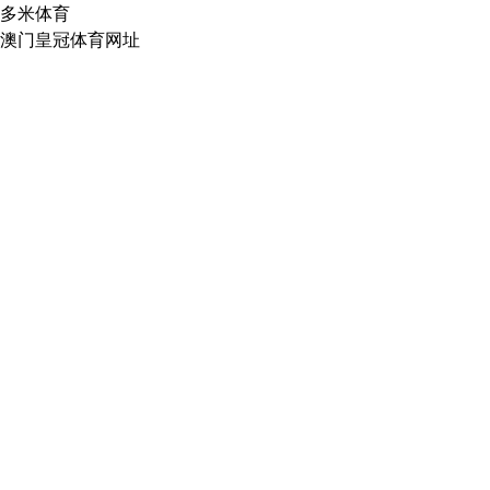
多米体育
澳门皇冠体育网址