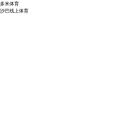
多米体育
沙巴线上体育