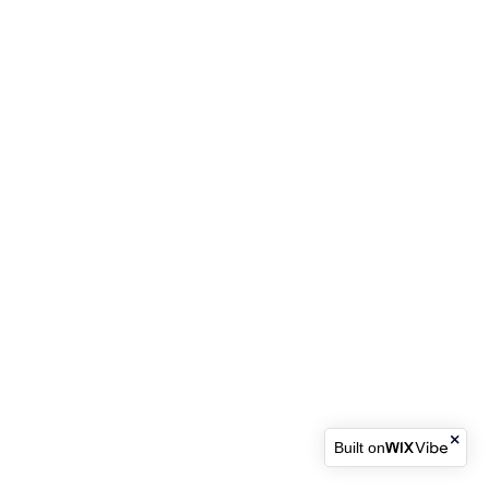
Built on