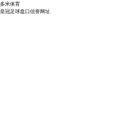
多米体育
皇冠足球盘口信誉网址