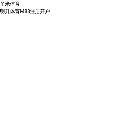
多米体育
明升体育M88注册开户