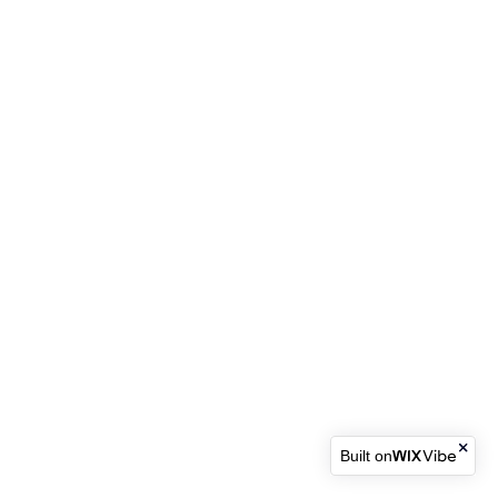
Built on