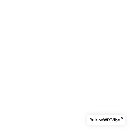
Built on