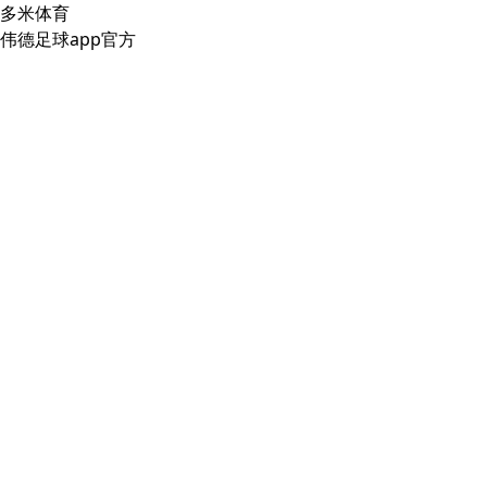
多米体育
伟德足球app官方