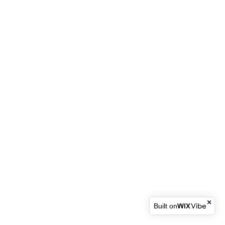
Built on