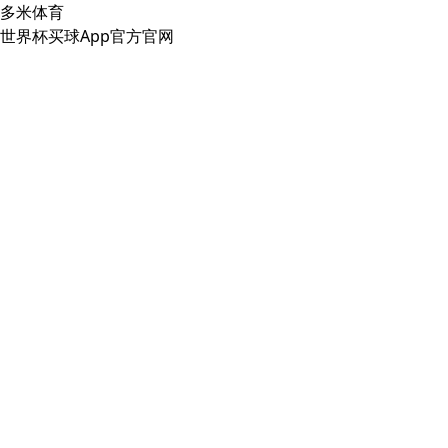
多米体育
世界杯买球App官方官网