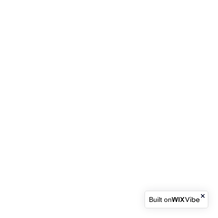
Built on