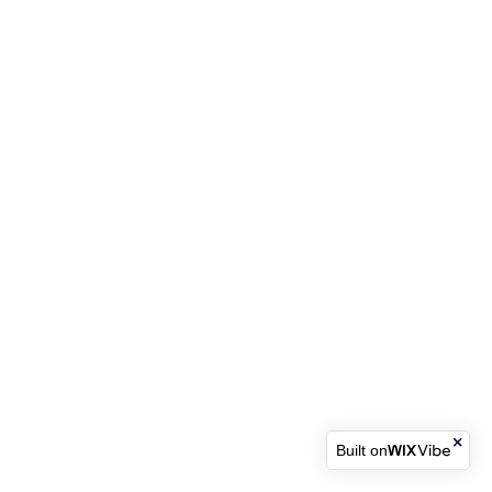
Built on