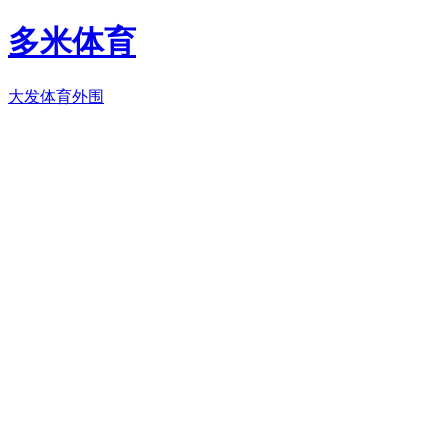
多米体育
大发体育外围