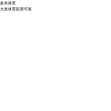
多米体育
大发体育彩票可靠