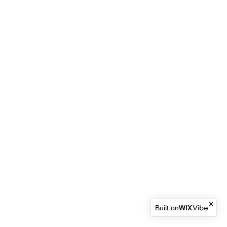
Built on