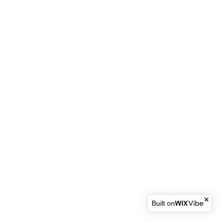
Built on