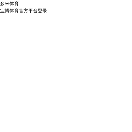
多米体育
宝博体育官方平台登录