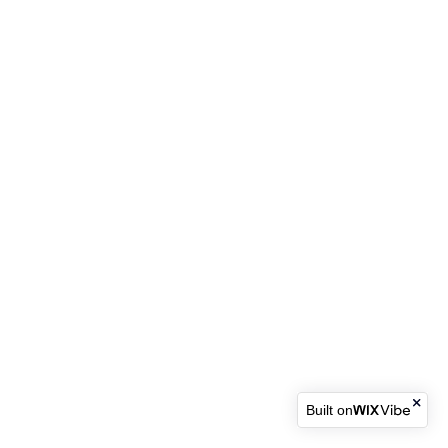
Built on