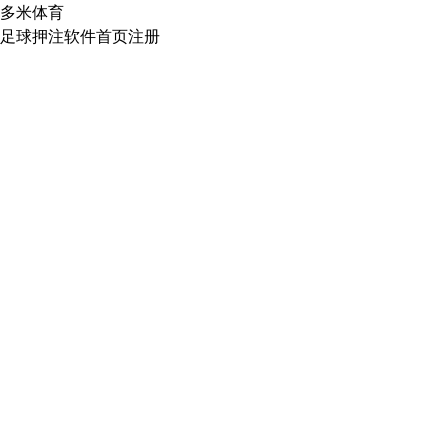
多米体育
足球押注软件首页注册