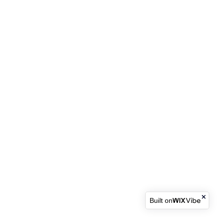
Built on