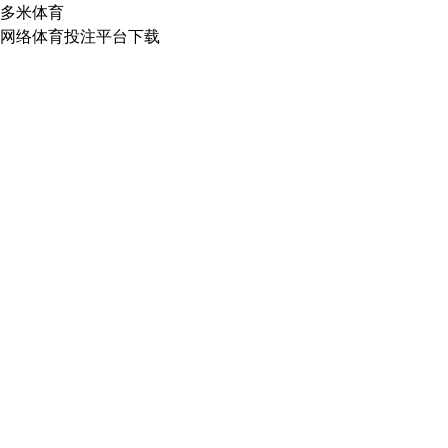
多米体育
网络体育投注平台下载