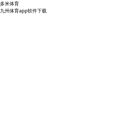
多米体育
九州体育app软件下载